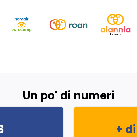
Un po' di numeri
3
+ d