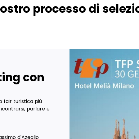
nostro processo di selez
iting con
fair turistica più
incontrarsi, parlare e
assimo d'Azeglio