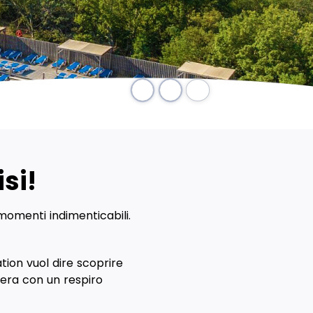
Pausa
si!
momenti indimenticabili.
ion vuol dire scoprire
iera con un respiro