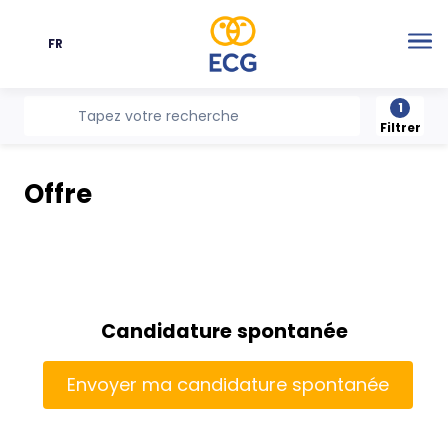
FR
Langue
Me
1
recherche
Tapez votre recherche
Filtrer
Offre
Candidature spontanée
Envoyer ma candidature spontanée