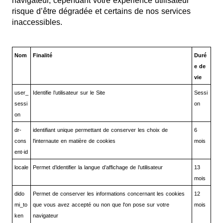
navigateur, cependant votre expérience utilisateur
risque d’être dégradée et certains de nos services
inaccessibles.
Nom
Finalité
Duré
e de
vie
user_
Identifie l’utilisateur sur le Site
Sessi
sessi
on
on
dr-
identifiant unique permettant de conserver les choix de
6
cons
l'internaute en matière de cookies
mois
ent-id
locale
Permet d’identifier la langue d’affichage de l’utilisateur
13
mois
dido
Permet de conserver les informations concernant les cookies
12
mi_to
que vous avez accepté ou non que l'on pose sur votre
mois
ken
navigateur