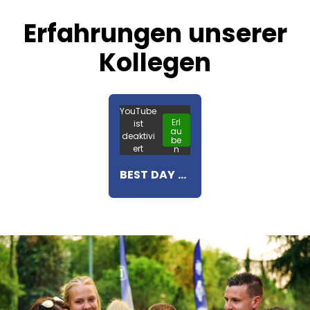
Erfahrungen unserer
Kollegen
YouTube
Erl
ist
au
deaktivi
be
ert
n
BEST DAY WHILE WORKING FOR EUROCAMP (GERMAN SUBTITLES)