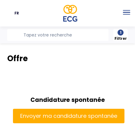
FR
Langue
Me
1
recherche
Tapez votre recherche
Filtrer
Offre
Candidature spontanée
Envoyer ma candidature spontanée