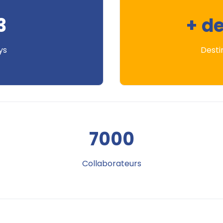
3
+ d
ys
Desti
7000
Collaborateurs