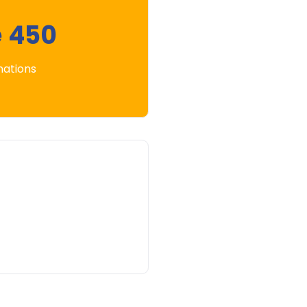
e 450
nations