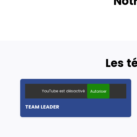
Not
Les t
YouTube est désactivé
Autoriser
TEAM LEADER