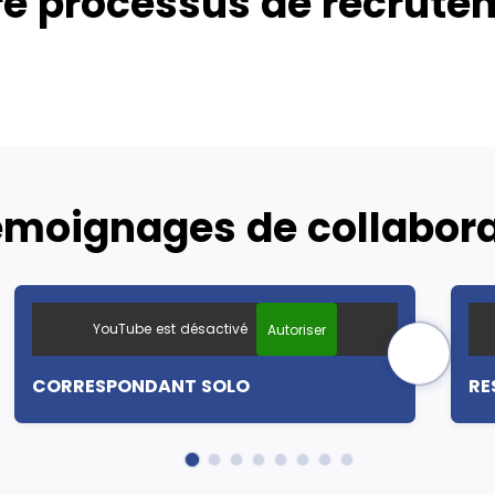
re processus de recrute
émoignages de collabor
YouTube est désactivé
Autoriser
CORRESPONDANT SOLO
RE