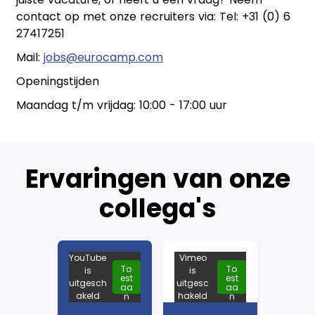
contact op met onze recruiters via: Tel: +31 (0) 6
27417251
Mail:
jobs@eurocamp.com
Openingstijden
Maandag t/m vrijdag: 10:00 - 17:00 uur
Ervaringen van onze
collega's
YouTube
Vimeo
To
To
is
is
est
est
uitgesch
uitgesc
aa
aa
akeld
hakeld
n
n