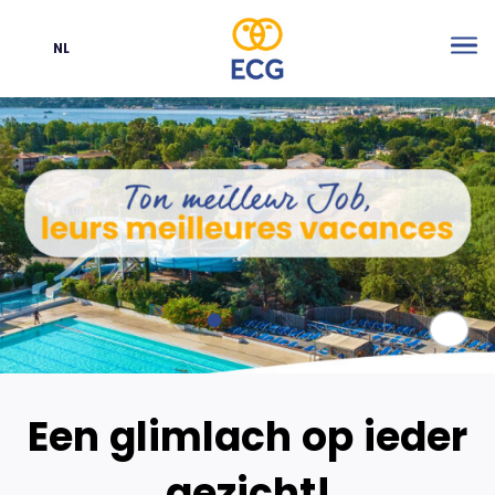
NL
Taal
Me
Pauz
Een glimlach op ieder
gezicht!