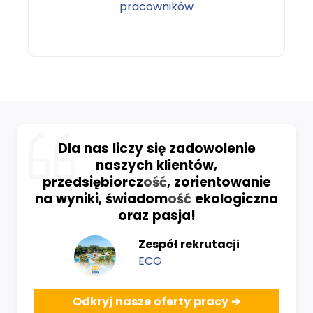
pracowników
Dla nas liczy się zadowolenie
naszych klientów,
przedsiębiorcz
ość
, zorientowanie
na wyniki, świadom
ość
ekologiczna
oraz pasja!
Zespół rekrutacji
ECG
Odkryj nasze oferty pracy