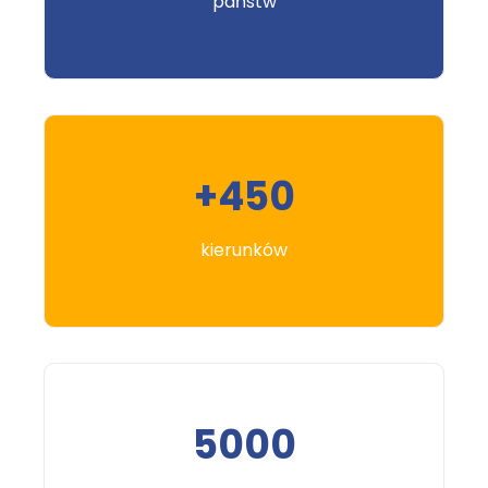
państw
+450
kierunków
5000