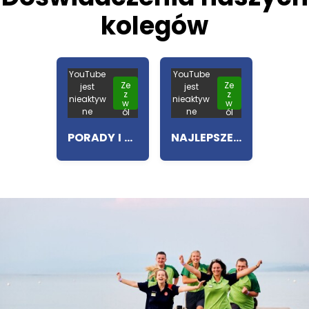
kolegów
YouTube
YouTube
Ze
Ze
jest
jest
z
z
nieaktyw
nieaktyw
w
w
ne
ne
ól
ól
PORADY I WSKAZÓWKI DOTYCZĄCE PRACY W EUROCAMP (POLSKIE NAPISY)
NAJLEPSZE CHWILE PODCZAS PRACY W EUROCAMP (POLSKIE NAPISY)