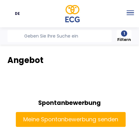
DE
Sprache
Me
1
recherche
Geben Sie Ihre Suche ein
Filtern
Angebot
Spontanbewerbung
Meine Spontanbewerbung senden