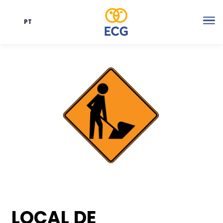
PT
Idioma
Me
LOCAL DE